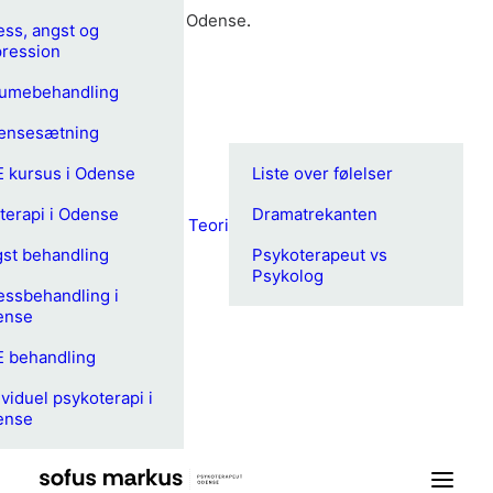
Din
psykoterapeut i Odense
.
ess, angst og
ression
umebehandling
ænsesætning
 kursus i Odense
Liste over følelser
terapi i Odense
Dramatrekanten
Teori
st behandling
Psykoterapeut vs
Psykolog
essbehandling i
ense
 behandling
ividuel psykoterapi i
ense