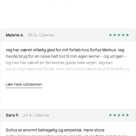
Malene A.
35 år, Odense
★★★★★
Jeg har været virkelig glad for mit forløb hos Sofus Markus. Jeg
havde brug for en rejse helt ind til min egen kerne – og ud igen –
og han har været en fantastisk guide hele vejen. Jeg kan
personligt være ret flyvsk, men Sofus har været god til at lede os
tilbage på sporet og holde fokus på mit ønske om mere ro og
balance i hverdagen.
Læs hele udtalelsen
Efter forløbet føler jeg mig både mere afslappet og glad, og jeg
genkender nu tegnene på mine egne reaktionsmønstre – og ved,
hvordan jeg håndterer dem. Han har hjulpet mig på vej mod en
sundere relation til mit følelsesliv, og jeg kan varmt anbefale et
Sara P.
24 år, Odense
★★★★★
forløb hos ham.
Sofus er enormt behagelig og empatisk. Hans store