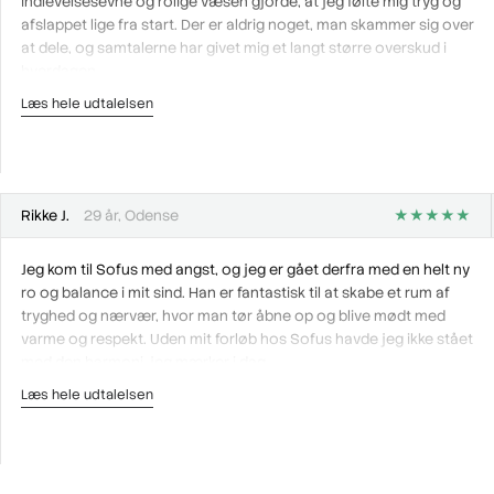
indlevelsesevne og rolige væsen gjorde, at jeg følte mig tryg og
afslappet lige fra start. Der er aldrig noget, man skammer sig over
at dele, og samtalerne har givet mig et langt større overskud i
hverdagen.
Læs hele udtalelsen
Rikke J.
29 år, Odense
★★★★★
Jeg kom til Sofus med angst, og jeg er gået derfra med en helt ny
ro og balance i mit sind. Han er fantastisk til at skabe et rum af
tryghed og nærvær, hvor man tør åbne op og blive mødt med
varme og respekt. Uden mit forløb hos Sofus havde jeg ikke stået
med den harmoni, jeg mærker i dag.
Læs hele udtalelsen